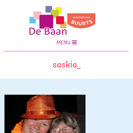
MENU
saskia_