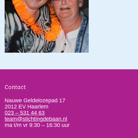
Contact
Nauwe Geldelozepad 17
2012 EV Haarlem
023 – 531 44 63
team@stichtingdebaan.nl
ma t/m vr 9:30 – 16:30 uur