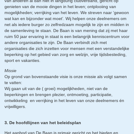
van anderen al dan niet in langdurig clubverband, gericht op
genieten van de mooie dingen in het leven; ontplooiing van
mogelijkheden; verrijking van het leven. We streven naar ‘gewoon
wat kan en bijzonder wat moet’. Wij helpen onze deelnemers om
net als iedere burger zo zelfredzaam mogelijk te zijn en midden in
de samenleving te staan. De Baan is van mening dat zij met haar
ruim 50 jaar ervaring in staat is een belangrijk kenniscentrum voor
andere organisaties te zijn. De Baan verbindt zich met
organisaties die zich inzetten voor mensen met een verstandelijke
beperking op het gebied van zorg en welzijn, vrije tijdsbesteding,
sport en vakanties.
Missie
Op grond van bovenstaande visie is onze missie als volgt samen
te vatten:
Wij gaan uit van de ( groei) mogelijkheden, niet van de
beperkingen en brengen plezier, ontmoeting, participatie,
ontwikkeling en verrijking in het leven van onze deelnemers én
vrijwilligers.
3. De hoofdlijnen van het beleidsplan
Het aanbod van De Baan is primair gericht op het bieden en