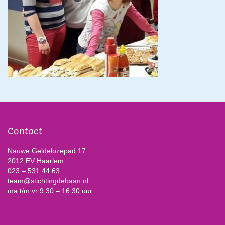
Contact
Nauwe Geldelozepad 17
2012 EV Haarlem
023 – 531 44 63
team@stichtingdebaan.nl
ma t/m vr 9:30 – 16:30 uur