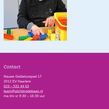
Contact
Nauwe Geldelozepad 17
2012 EV Haarlem
023 – 531 44 63
team@stichtingdebaan.nl
ma t/m vr 9:30 – 16:30 uur