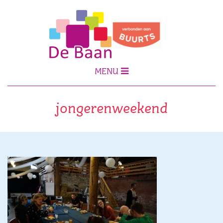
MENU
jongerenweekend