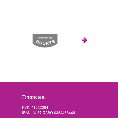
Financieel
KVK: 41222094
IBAN: NL87 RABO 0384433448