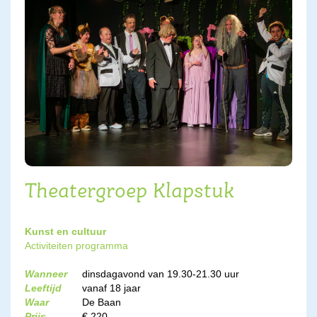
Theatergroep Klapstuk
Kunst en cultuur
Activiteiten programma
Wanneer
dinsdagavond van 19.30-21.30 uur
Leeftijd
vanaf 18 jaar
Waar
De Baan
Prijs
€ 220,-