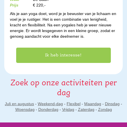
Prijs
€ 220,-
Als je aan yoga doet, word je je bewuster van je lichaam en
voel je je rustiger. Het is een combinatie van lenigheid,
kracht en flexibiliteit. Na een yogales heb je weer nieuwe
energie. Er wordt lesgegeven in een kleine groep, zodat er
genoeg aandacht voor elke deelnemer is.
Ik heb interesse!
Zoek op onze activiteiten per
dag
Juli en augustus
-
Weekend-dag
-
Flexibel
-
Maandag
-
Dinsdag
-
Woensdag
-
Donderdag
-
Vrijdag
-
Zaterdag
-
Zondag