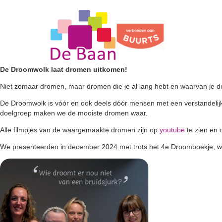
Archive for the ‘Projecten’ Category
Droomboekje nr 4 is uit!
De Droomwolk laat dromen uitkomen!
Niet zomaar dromen, maar dromen die je al lang hebt en waarvan je den
De Droomwolk is vóór en ook deels dóór mensen met een verstandelijke
doelgroep maken we de mooiste dromen waar.
Alle filmpjes van de waargemaakte dromen zijn op
youtube
te zien en
We presenteerden in december 2024 met trots het 4e Droomboekje, waa