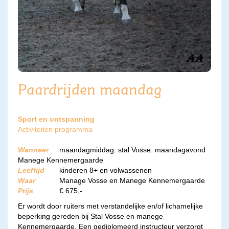
Paardrijden maandag
Sport en ontspanning
Activiteiten programma
Wanneer
maandagmiddag: stal Vosse. maandagavond
Manege Kennemergaarde
Leeftijd
kinderen 8+ en volwassenen
Waar
Manage Vosse en Manege Kennemergaarde
Prijs
€ 675,-
Er wordt door ruiters met verstandelijke en/of lichamelijke
beperking gereden bij Stal Vosse en manege
Kennemergaarde. Een gediplomeerd instructeur verzorgt