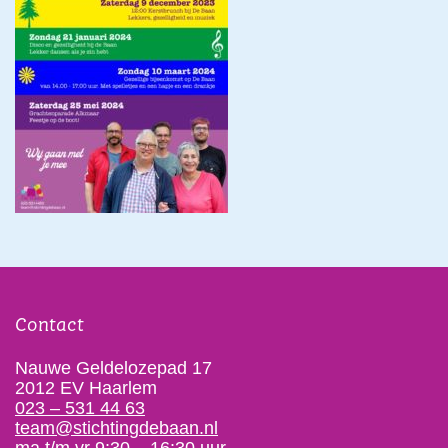
Contact
Nauwe Geldelozepad 17
2012 EV Haarlem
023 – 531 44 63
team@stichtingdebaan.nl