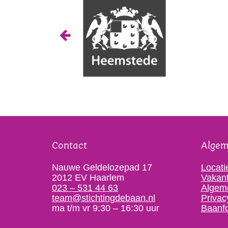
Contact
Alge
Nauwe Geldelozepad 17
Locati
2012 EV Haarlem
Vakant
023 – 531 44 63
Algem
team@stichtingdebaan.nl
Privac
ma t/m vr 9:30 – 16:30 uur
Baanf