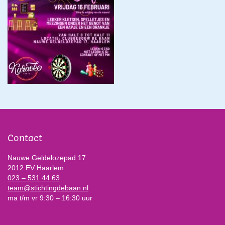
Contact
Nauwe Geldelozepad 17
2012 EV Haarlem
023 – 531 44 63
team@stichtingdebaan.nl
ma t/m vr 9:30 – 16:30 uur