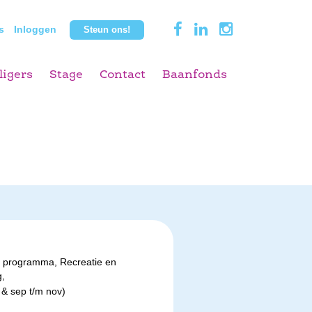
s
Inloggen
Steun ons!
ligers
Stage
Contact
Baanfonds
en programma, Recreatie en
,
 & sep t/m nov)