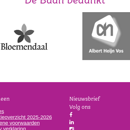
De Baan bedankt
meen
Nieuwsbrief
Volg ons
es
ieoverzicht 2025-2026
ene voorwaarden
y verklaring