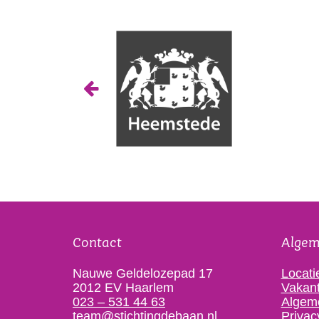
Contact
Alge
Nauwe Geldelozepad 17
Locati
2012 EV Haarlem
Vakant
023 – 531 44 63
Algem
team@stichtingdebaan.nl
Privac