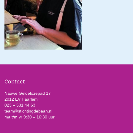
Contact
Nauwe Geldelozepad 17
2012 EV Haarlem
023 – 531 44 63
team@stichtingdebaan.nl
ma t/m vr 9:30 – 16:30 uur