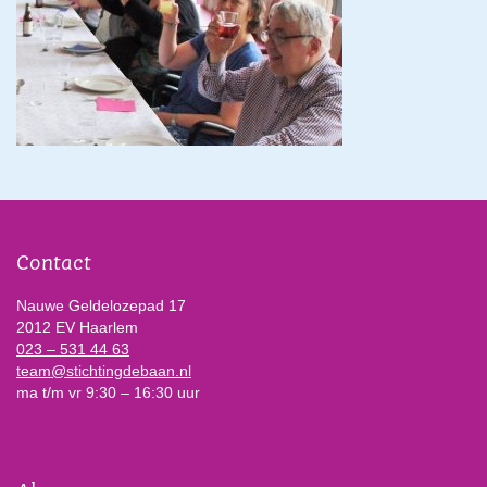
Contact
Nauwe Geldelozepad 17
2012 EV Haarlem
023 – 531 44 63
team@stichtingdebaan.nl
ma t/m vr 9:30 – 16:30 uur