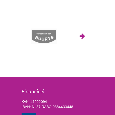
Financieel
KVK: 41222094
IBAN: NL87 RABO 0384433448