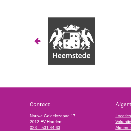
Contact
Alge
Nauwe Geldelozepad 17
Locaties
2012 EV Haarlem
Vakanti
023 – 531 44 63
Algemen