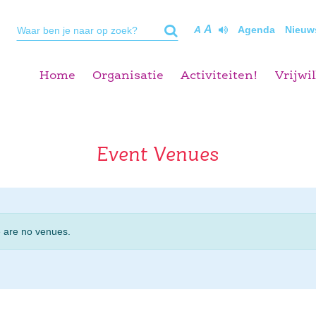
A
A
Agenda
Nieuw
Home
Organisatie
Activiteiten!
Vrijwil
Event Venues
 are no venues.