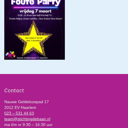
Contact
Nauwe Geldelozepad 17
2012 EV Haarlem
023 – 531 44 63
team@stichtingdebaan.nl
ma t/m vr 9:30 – 16:30 uur