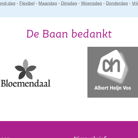
end-dag
-
Flexibel
-
Maandag
-
Dinsdag
-
Woensdag
-
Donderdag
-
Vri
De Baan bedankt