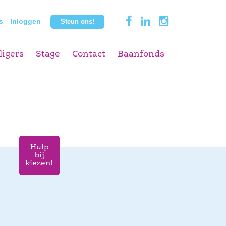
s
Inloggen
Steun ons!
ligers
Stage
Contact
Baanfonds
Hulp
bij
kiezen!