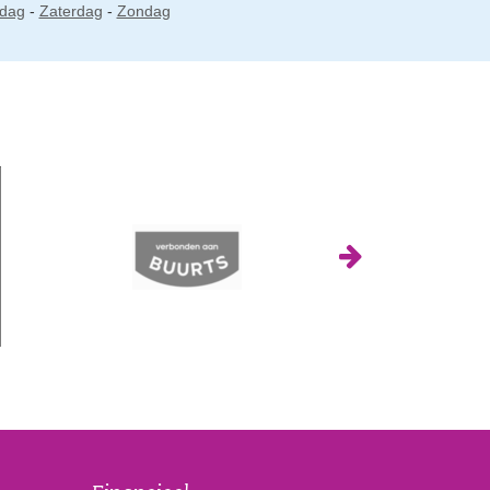
jdag
-
Zaterdag
-
Zondag