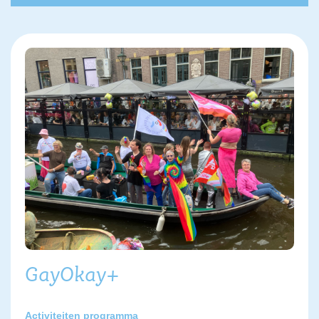
GayOkay+
Activiteiten programma