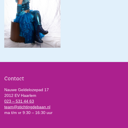
Contact
Nauwe Geldelozepad 17
2012 EV Haarlem
023 – 531 44 63
team@stichtingdebaan.nl
ma t/m vr 9:30 – 16:30 uur