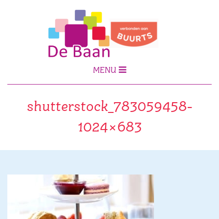
MENU
shutterstock_783059458-
1024×683