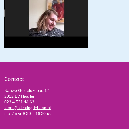
Contact
Nauwe Geldelozepad 17
2012 EV Haarlem
023 – 531 44 63
team@stichtingdebaan.nl
ma t/m vr 9:30 – 16:30 uur